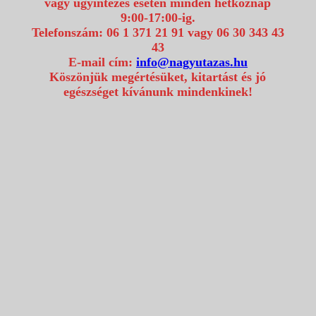
vagy ügyintézés esetén minden hétköznap
9:00-17:00-ig.
Telefonszám: 06 1 371 21 91 vagy 06 30 343 43
43
E-mail cím:
info@nagyutazas.hu
Köszönjük megértésüket, kitartást és jó
egészséget kívánunk mindenkinek!