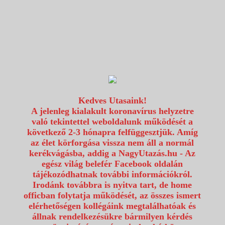
1117 Budapest, Fehérvári út 80.
info@utazzvelunk.hu
(06) 1 371 21 91, (06) 30 343 4343
0
Kedves Utasaink!
A jelenleg kialakult koronavírus helyzetre
való tekintettel weboldalunk működését a
következő 2-3 hónapra felfüggesztjük. Amíg
az élet körforgása vissza nem áll a normál
kerékvágásba, addig a NagyUtazás.hu - Az
egész világ belefér Facebook oldalán
tájékozódhatnak további információkról.
Irodánk továbbra is nyitva tart, de home
officban folytatja működését, az összes ismert
elérhetőségen kollégáink megtalálhatóak és
állnak rendelkezésükre bármilyen kérdés