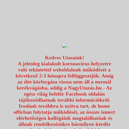
1117 Budapest, Fehérvári út 80.
info@utazzvelunk.hu
(06) 1 371 21 91, (06) 30 343 4343
0
Kedves Utasaink!
A jelenleg kialakult koronavírus helyzetre
való tekintettel weboldalunk működését a
következő 2-3 hónapra felfüggesztjük. Amíg
az élet körforgása vissza nem áll a normál
kerékvágásba, addig a NagyUtazás.hu - Az
egész világ belefér Facebook oldalán
tájékozódhatnak további információkról.
Irodánk továbbra is nyitva tart, de home
officban folytatja működését, az összes ismert
elérhetőségen kollégáink megtalálhatóak és
állnak rendelkezésükre bármilyen kérdés