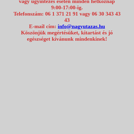
vagy ügyintézés esetén minden hétköznap
9:00-17:00-ig.
Telefonszám: 06 1 371 21 91 vagy 06 30 343 43
43
E-mail cím:
info@nagyutazas.hu
Köszönjük megértésüket, kitartást és jó
egészséget kívánunk mindenkinek!