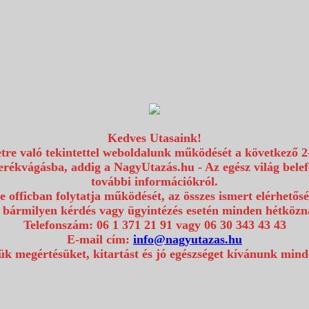
Kedves Utasaink!
etre való tekintettel weboldalunk működését a következő 2
erékvágásba, addig a NagyUtazás.hu - Az egész világ bel
további információkról.
e officban folytatja működését, az összes ismert elérhetős
 bármilyen kérdés vagy ügyintézés esetén minden hétközna
Telefonszám: 06 1 371 21 91 vagy 06 30 343 43 43
E-mail cím:
info@nagyutazas.hu
k megértésüket, kitartást és jó egészséget kívánunk min