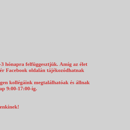
-3 hónapra felfüggesztjük. Amíg az élet
efér Facebook oldalán tájékozódhatnak
égen kollégáink megtalálhatóak és állnak
p 9:00-17:00-ig.
denkinek!