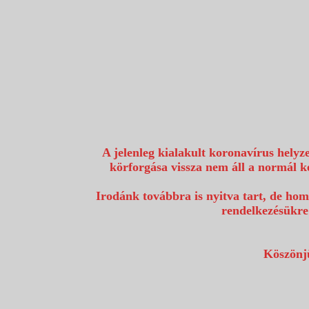
1117 Budapest, Fehérvári út 80.
info@utazzvelunk.hu
(06) 1 371 21 91, (06) 30 343 4343
0
A jelenleg kialakult koronavírus helyz
körforgása vissza nem áll a normál k
Irodánk továbbra is nyitva tart, de hom
rendelkezésükre
Köszönjü