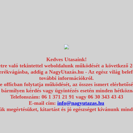
Kedves Utasaink!
etre való tekintettel weboldalunk működését a következő 2
erékvágásba, addig a NagyUtazás.hu - Az egész világ bel
további információkról.
e officban folytatja működését, az összes ismert elérhetős
 bármilyen kérdés vagy ügyintézés esetén minden hétközna
Telefonszám: 06 1 371 21 91 vagy 06 30 343 43 43
E-mail cím:
info@nagyutazas.hu
k megértésüket, kitartást és jó egészséget kívánunk min