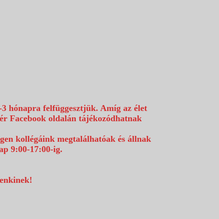
-3 hónapra felfüggesztjük. Amíg az élet
efér Facebook oldalán tájékozódhatnak
égen kollégáink megtalálhatóak és állnak
p 9:00-17:00-ig.
denkinek!