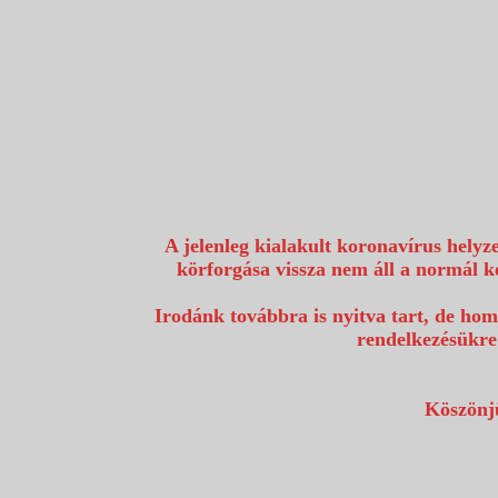
1117 Budapest, Fehérvári út 80.
info@utazzvelunk.hu
(06) 1 371 21 91, (06) 30 343 4343
0
A jelenleg kialakult koronavírus helyz
körforgása vissza nem áll a normál k
Irodánk továbbra is nyitva tart, de hom
rendelkezésükre
Köszönjü