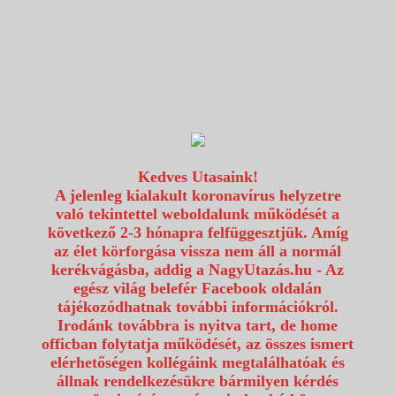
1117 Budapest, Fehérvári út 80.
info@utazzvelunk.hu
(06) 1 371 21 91, (06) 30 343 4343
0
Kedves Utasaink!
A jelenleg kialakult koronavírus helyzetre
való tekintettel weboldalunk működését a
következő 2-3 hónapra felfüggesztjük. Amíg
az élet körforgása vissza nem áll a normál
kerékvágásba, addig a NagyUtazás.hu - Az
egész világ belefér Facebook oldalán
tájékozódhatnak további információkról.
Irodánk továbbra is nyitva tart, de home
officban folytatja működését, az összes ismert
elérhetőségen kollégáink megtalálhatóak és
állnak rendelkezésükre bármilyen kérdés