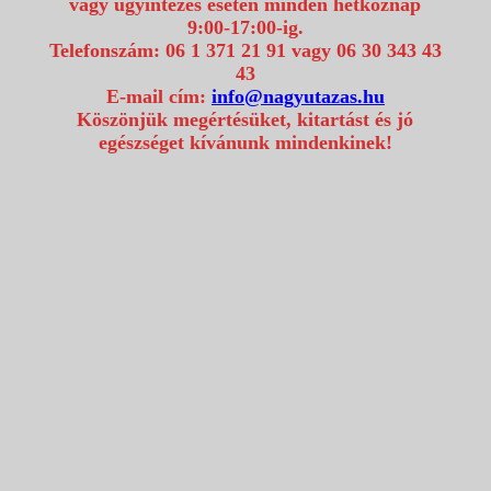
vagy ügyintézés esetén minden hétköznap
9:00-17:00-ig.
Telefonszám: 06 1 371 21 91 vagy 06 30 343 43
43
E-mail cím:
info@nagyutazas.hu
Köszönjük megértésüket, kitartást és jó
egészséget kívánunk mindenkinek!