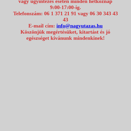
vagy ügyintézés esetén minden hétköznap
9:00-17:00-ig.
Telefonszám: 06 1 371 21 91 vagy 06 30 343 43
43
E-mail cím:
info@nagyutazas.hu
Köszönjük megértésüket, kitartást és jó
egészséget kívánunk mindenkinek!