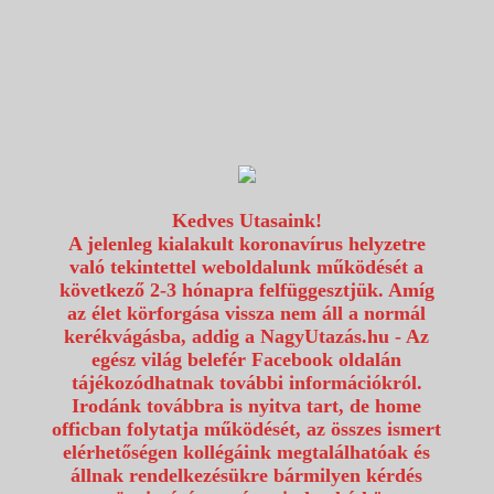
1117 Budapest, Fehérvári út 80.
info@utazzvelunk.hu
(06) 1 371 21 91, (06) 30 343 4343
0
Kedves Utasaink!
A jelenleg kialakult koronavírus helyzetre
való tekintettel weboldalunk működését a
következő 2-3 hónapra felfüggesztjük. Amíg
az élet körforgása vissza nem áll a normál
kerékvágásba, addig a NagyUtazás.hu - Az
egész világ belefér Facebook oldalán
tájékozódhatnak további információkról.
Irodánk továbbra is nyitva tart, de home
officban folytatja működését, az összes ismert
elérhetőségen kollégáink megtalálhatóak és
állnak rendelkezésükre bármilyen kérdés