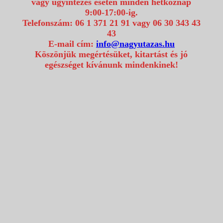
vagy ügyintézés esetén minden hétköznap
9:00-17:00-ig.
Telefonszám: 06 1 371 21 91 vagy 06 30 343 43
43
E-mail cím:
info@nagyutazas.hu
Köszönjük megértésüket, kitartást és jó
egészséget kívánunk mindenkinek!