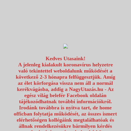
1117 Budapest, Fehérvári út 80.
info@utazzvelunk.hu
(06) 1 371 21 91, (06) 30 343 4343
0
Kedves Utasaink!
A jelenleg kialakult koronavírus helyzetre
való tekintettel weboldalunk működését a
következő 2-3 hónapra felfüggesztjük. Amíg
az élet körforgása vissza nem áll a normál
kerékvágásba, addig a NagyUtazás.hu - Az
egész világ belefér Facebook oldalán
tájékozódhatnak további információkról.
Irodánk továbbra is nyitva tart, de home
officban folytatja működését, az összes ismert
elérhetőségen kollégáink megtalálhatóak és
állnak rendelkezésükre bármilyen kérdés