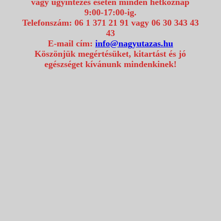
vagy ügyintézés esetén minden hétköznap
9:00-17:00-ig.
Telefonszám: 06 1 371 21 91 vagy 06 30 343 43
43
E-mail cím:
info@nagyutazas.hu
Köszönjük megértésüket, kitartást és jó
egészséget kívánunk mindenkinek!