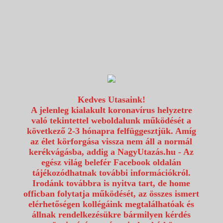
1117 Budapest, Fehérvári út 80.
info@utazzvelunk.hu
(06) 1 371 21 91, (06) 30 343 4343
0
Kedves Utasaink!
A jelenleg kialakult koronavírus helyzetre
való tekintettel weboldalunk működését a
következő 2-3 hónapra felfüggesztjük. Amíg
az élet körforgása vissza nem áll a normál
kerékvágásba, addig a NagyUtazás.hu - Az
egész világ belefér Facebook oldalán
tájékozódhatnak további információkról.
Irodánk továbbra is nyitva tart, de home
officban folytatja működését, az összes ismert
elérhetőségen kollégáink megtalálhatóak és
állnak rendelkezésükre bármilyen kérdés