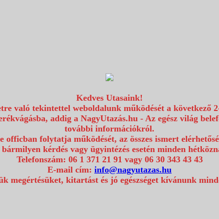
Kedves Utasaink!
etre való tekintettel weboldalunk működését a következő 2
erékvágásba, addig a NagyUtazás.hu - Az egész világ bel
további információkról.
e officban folytatja működését, az összes ismert elérhetős
 bármilyen kérdés vagy ügyintézés esetén minden hétközna
Telefonszám: 06 1 371 21 91 vagy 06 30 343 43 43
E-mail cím:
info@nagyutazas.hu
k megértésüket, kitartást és jó egészséget kívánunk min