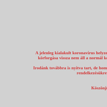
1117 Budapest, Fehérvári út 80.
info@utazzvelunk.hu
(06) 1 371 21 91, (06) 30 343 4343
0
A jelenleg kialakult koronavírus helyz
körforgása vissza nem áll a normál k
Irodánk továbbra is nyitva tart, de hom
rendelkezésükre
Köszönjü