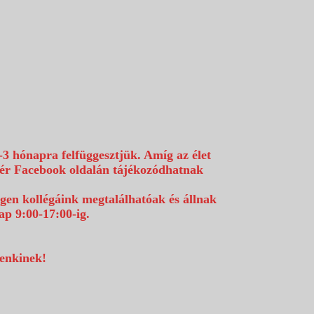
-3 hónapra felfüggesztjük. Amíg az élet
efér Facebook oldalán tájékozódhatnak
égen kollégáink megtalálhatóak és állnak
p 9:00-17:00-ig.
denkinek!