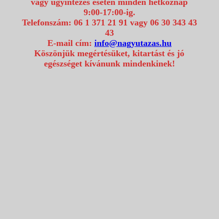
vagy ügyintézés esetén minden hétköznap
9:00-17:00-ig.
Telefonszám: 06 1 371 21 91 vagy 06 30 343 43
43
E-mail cím:
info@nagyutazas.hu
Köszönjük megértésüket, kitartást és jó
egészséget kívánunk mindenkinek!