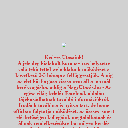
1117 Budapest, Fehérvári út 80.
info@utazzvelunk.hu
(06) 1 371 21 91, (06) 30 343 4343
0
Kedves Utasaink!
A jelenleg kialakult koronavírus helyzetre
való tekintettel weboldalunk működését a
következő 2-3 hónapra felfüggesztjük. Amíg
az élet körforgása vissza nem áll a normál
kerékvágásba, addig a NagyUtazás.hu - Az
egész világ belefér Facebook oldalán
tájékozódhatnak további információkról.
Irodánk továbbra is nyitva tart, de home
officban folytatja működését, az összes ismert
elérhetőségen kollégáink megtalálhatóak és
állnak rendelkezésükre bármilyen kérdés