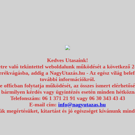
Kedves Utasaink!
etre való tekintettel weboldalunk működését a következő 2
erékvágásba, addig a NagyUtazás.hu - Az egész világ bel
további információkról.
e officban folytatja működését, az összes ismert elérhetős
 bármilyen kérdés vagy ügyintézés esetén minden hétközna
Telefonszám: 06 1 371 21 91 vagy 06 30 343 43 43
E-mail cím:
info@nagyutazas.hu
k megértésüket, kitartást és jó egészséget kívánunk min