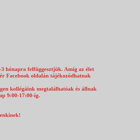
-3 hónapra felfüggesztjük. Amíg az élet
efér Facebook oldalán tájékozódhatnak
égen kollégáink megtalálhatóak és állnak
p 9:00-17:00-ig.
denkinek!