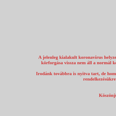
1117 Budapest, Fehérvári út 80.
info@utazzvelunk.hu
(06) 1 371 21 91, (06) 30 343 4343
0
A jelenleg kialakult koronavírus helyz
körforgása vissza nem áll a normál k
Irodánk továbbra is nyitva tart, de hom
rendelkezésükre
Köszönjü