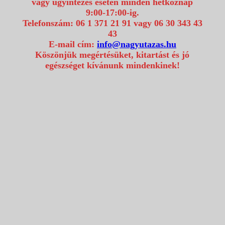
vagy ügyintézés esetén minden hétköznap
9:00-17:00-ig.
Telefonszám: 06 1 371 21 91 vagy 06 30 343 43
43
E-mail cím:
info@nagyutazas.hu
Köszönjük megértésüket, kitartást és jó
egészséget kívánunk mindenkinek!