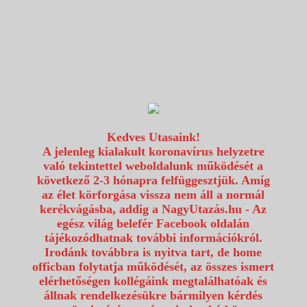
1117 Budapest, Fehérvári út 80.
info@utazzvelunk.hu
(06) 1 371 21 91, (06) 30 343 4343
0
Kedves Utasaink!
A jelenleg kialakult koronavírus helyzetre
való tekintettel weboldalunk működését a
következő 2-3 hónapra felfüggesztjük. Amíg
az élet körforgása vissza nem áll a normál
kerékvágásba, addig a NagyUtazás.hu - Az
egész világ belefér Facebook oldalán
tájékozódhatnak további információkról.
Irodánk továbbra is nyitva tart, de home
officban folytatja működését, az összes ismert
elérhetőségen kollégáink megtalálhatóak és
állnak rendelkezésükre bármilyen kérdés