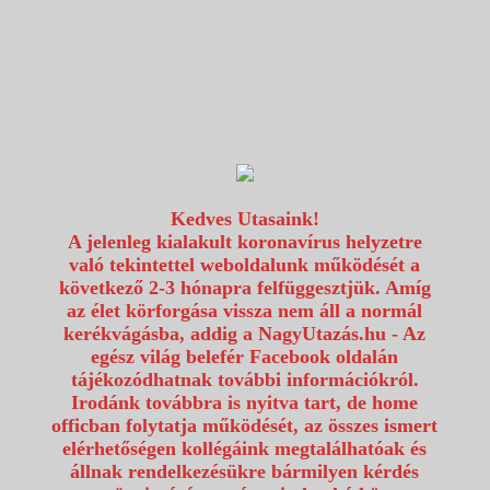
1117 Budapest, Fehérvári út 80.
info@utazzvelunk.hu
(06) 1 371 21 91, (06) 30 343 4343
0
Kedves Utasaink!
A jelenleg kialakult koronavírus helyzetre
való tekintettel weboldalunk működését a
következő 2-3 hónapra felfüggesztjük. Amíg
az élet körforgása vissza nem áll a normál
kerékvágásba, addig a NagyUtazás.hu - Az
egész világ belefér Facebook oldalán
tájékozódhatnak további információkról.
Irodánk továbbra is nyitva tart, de home
officban folytatja működését, az összes ismert
elérhetőségen kollégáink megtalálhatóak és
állnak rendelkezésükre bármilyen kérdés