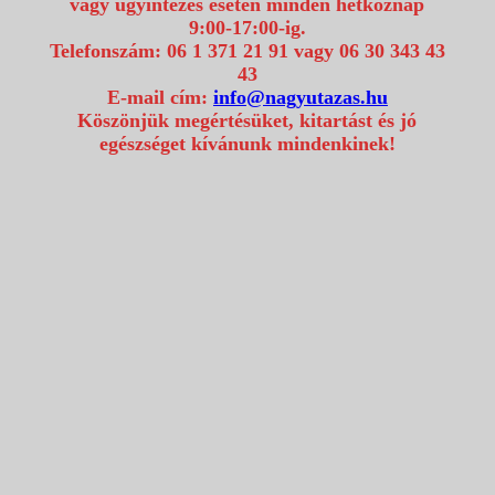
vagy ügyintézés esetén minden hétköznap
9:00-17:00-ig.
Telefonszám: 06 1 371 21 91 vagy 06 30 343 43
43
E-mail cím:
info@nagyutazas.hu
Köszönjük megértésüket, kitartást és jó
egészséget kívánunk mindenkinek!