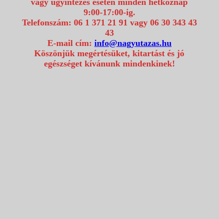
vagy ügyintézés esetén minden hétköznap
9:00-17:00-ig.
Telefonszám: 06 1 371 21 91 vagy 06 30 343 43
43
E-mail cím:
info@nagyutazas.hu
Köszönjük megértésüket, kitartást és jó
egészséget kívánunk mindenkinek!