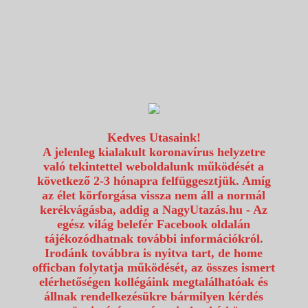
1117 Budapest, Fehérvári út 80.
info@utazzvelunk.hu
(06) 1 371 21 91, (06) 30 343 4343
0
Kedves Utasaink!
A jelenleg kialakult koronavírus helyzetre
való tekintettel weboldalunk működését a
következő 2-3 hónapra felfüggesztjük. Amíg
az élet körforgása vissza nem áll a normál
kerékvágásba, addig a NagyUtazás.hu - Az
egész világ belefér Facebook oldalán
tájékozódhatnak további információkról.
Irodánk továbbra is nyitva tart, de home
officban folytatja működését, az összes ismert
elérhetőségen kollégáink megtalálhatóak és
állnak rendelkezésükre bármilyen kérdés