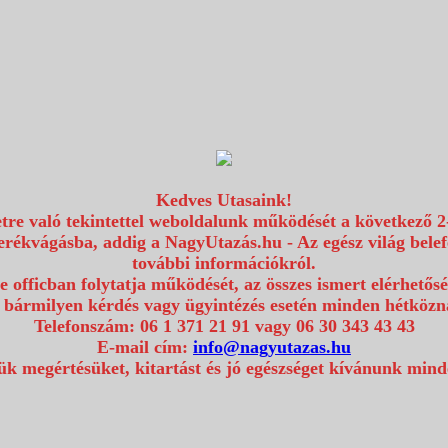
Kedves Utasaink!
etre való tekintettel weboldalunk működését a következő 2
erékvágásba, addig a NagyUtazás.hu - Az egész világ bel
további információkról.
e officban folytatja működését, az összes ismert elérhetős
 bármilyen kérdés vagy ügyintézés esetén minden hétközna
Telefonszám: 06 1 371 21 91 vagy 06 30 343 43 43
E-mail cím:
info@nagyutazas.hu
k megértésüket, kitartást és jó egészséget kívánunk min