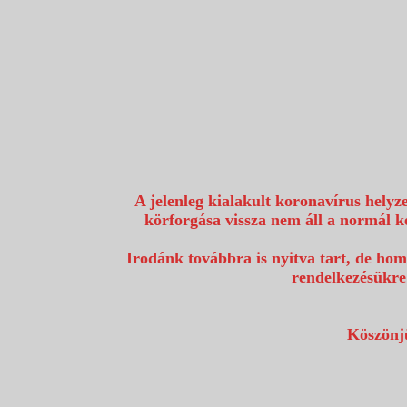
1117 Budapest, Fehérvári út 80.
info@utazzvelunk.hu
(06) 1 371 21 91, (06) 30 343 4343
0
A jelenleg kialakult koronavírus helyz
körforgása vissza nem áll a normál k
Irodánk továbbra is nyitva tart, de hom
rendelkezésükre
Köszönjü