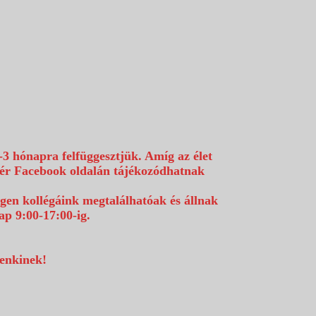
-3 hónapra felfüggesztjük. Amíg az élet
efér Facebook oldalán tájékozódhatnak
égen kollégáink megtalálhatóak és állnak
p 9:00-17:00-ig.
denkinek!