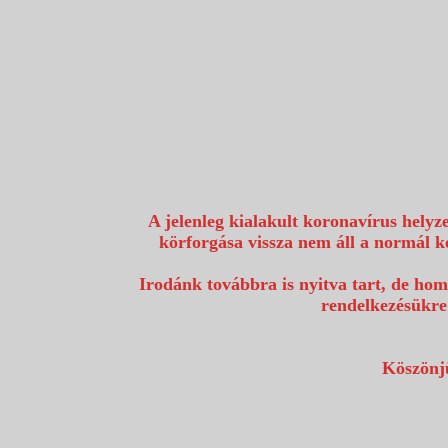
1117 Budapest, Fehérvári út 80.
info@utazzvelunk.hu
(06) 1 371 21 91, (06) 30 343 4343
0
A jelenleg kialakult koronavírus helyz
körforgása vissza nem áll a normál k
Irodánk továbbra is nyitva tart, de hom
rendelkezésükre
Köszönjü