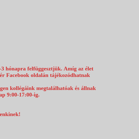
-3 hónapra felfüggesztjük. Amíg az élet
efér Facebook oldalán tájékozódhatnak
égen kollégáink megtalálhatóak és állnak
p 9:00-17:00-ig.
denkinek!