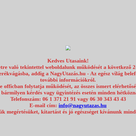
Kedves Utasaink!
etre való tekintettel weboldalunk működését a következő 2
erékvágásba, addig a NagyUtazás.hu - Az egész világ bel
további információkról.
e officban folytatja működését, az összes ismert elérhetős
 bármilyen kérdés vagy ügyintézés esetén minden hétközna
Telefonszám: 06 1 371 21 91 vagy 06 30 343 43 43
E-mail cím:
info@nagyutazas.hu
k megértésüket, kitartást és jó egészséget kívánunk min