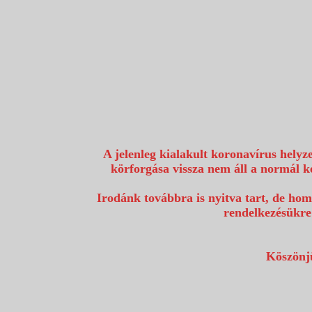
1117 Budapest, Fehérvári út 80.
info@utazzvelunk.hu
(06) 1 371 21 91, (06) 30 343 4343
0
A jelenleg kialakult koronavírus helyz
körforgása vissza nem áll a normál k
Irodánk továbbra is nyitva tart, de hom
rendelkezésükre
Köszönjü