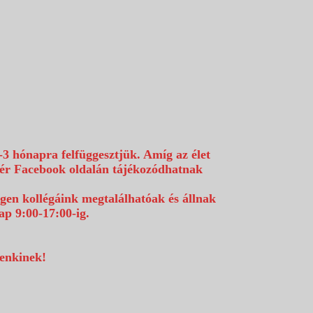
-3 hónapra felfüggesztjük. Amíg az élet
efér Facebook oldalán tájékozódhatnak
égen kollégáink megtalálhatóak és állnak
p 9:00-17:00-ig.
denkinek!