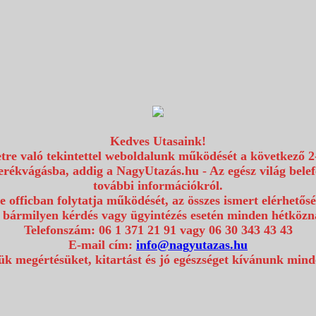
Kedves Utasaink!
etre való tekintettel weboldalunk működését a következő 2
erékvágásba, addig a NagyUtazás.hu - Az egész világ bel
további információkról.
e officban folytatja működését, az összes ismert elérhetős
 bármilyen kérdés vagy ügyintézés esetén minden hétközna
Telefonszám: 06 1 371 21 91 vagy 06 30 343 43 43
E-mail cím:
info@nagyutazas.hu
k megértésüket, kitartást és jó egészséget kívánunk min