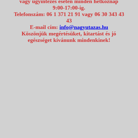
vagy ügyintézés esetén minden hétköznap
9:00-17:00-ig.
Telefonszám: 06 1 371 21 91 vagy 06 30 343 43
43
E-mail cím:
info@nagyutazas.hu
Köszönjük megértésüket, kitartást és jó
egészséget kívánunk mindenkinek!