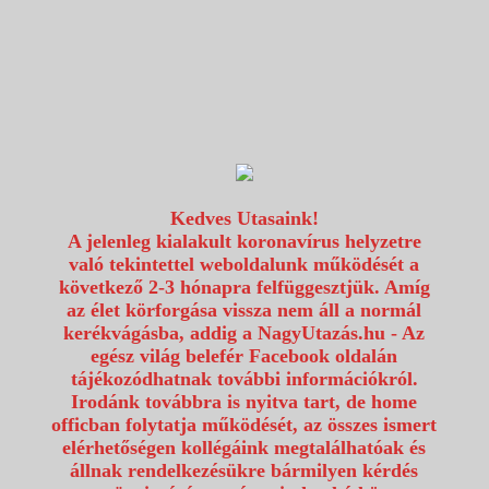
1117 Budapest, Fehérvári út 80.
info@utazzvelunk.hu
(06) 1 371 21 91, (06) 30 343 4343
0
Kedves Utasaink!
A jelenleg kialakult koronavírus helyzetre
való tekintettel weboldalunk működését a
következő 2-3 hónapra felfüggesztjük. Amíg
az élet körforgása vissza nem áll a normál
kerékvágásba, addig a NagyUtazás.hu - Az
egész világ belefér Facebook oldalán
tájékozódhatnak további információkról.
Irodánk továbbra is nyitva tart, de home
officban folytatja működését, az összes ismert
elérhetőségen kollégáink megtalálhatóak és
állnak rendelkezésükre bármilyen kérdés