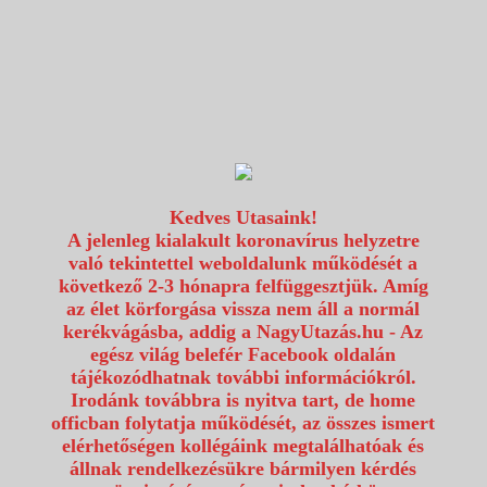
1117 Budapest, Fehérvári út 80.
info@utazzvelunk.hu
(06) 1 371 21 91, (06) 30 343 4343
0
Kedves Utasaink!
A jelenleg kialakult koronavírus helyzetre
való tekintettel weboldalunk működését a
következő 2-3 hónapra felfüggesztjük. Amíg
az élet körforgása vissza nem áll a normál
kerékvágásba, addig a NagyUtazás.hu - Az
egész világ belefér Facebook oldalán
tájékozódhatnak további információkról.
Irodánk továbbra is nyitva tart, de home
officban folytatja működését, az összes ismert
elérhetőségen kollégáink megtalálhatóak és
állnak rendelkezésükre bármilyen kérdés