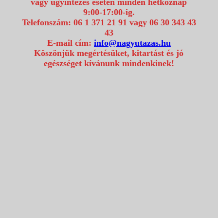
vagy ügyintézés esetén minden hétköznap
9:00-17:00-ig.
Telefonszám: 06 1 371 21 91 vagy 06 30 343 43
43
E-mail cím:
info@nagyutazas.hu
Köszönjük megértésüket, kitartást és jó
egészséget kívánunk mindenkinek!