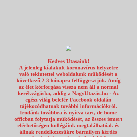
1117 Budapest, Fehérvári út 80.
info@utazzvelunk.hu
(06) 1 371 21 91, (06) 30 343 4343
0
Kedves Utasaink!
A jelenleg kialakult koronavírus helyzetre
való tekintettel weboldalunk működését a
következő 2-3 hónapra felfüggesztjük. Amíg
az élet körforgása vissza nem áll a normál
kerékvágásba, addig a NagyUtazás.hu - Az
egész világ belefér Facebook oldalán
tájékozódhatnak további információkról.
Irodánk továbbra is nyitva tart, de home
officban folytatja működését, az összes ismert
elérhetőségen kollégáink megtalálhatóak és
állnak rendelkezésükre bármilyen kérdés