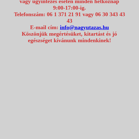
vagy ügyintézés esetén minden hétköznap
9:00-17:00-ig.
Telefonszám: 06 1 371 21 91 vagy 06 30 343 43
43
E-mail cím:
info@nagyutazas.hu
Köszönjük megértésüket, kitartást és jó
egészséget kívánunk mindenkinek!