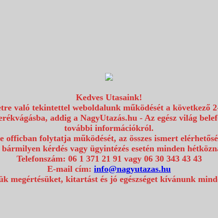
Kedves Utasaink!
etre való tekintettel weboldalunk működését a következő 2
erékvágásba, addig a NagyUtazás.hu - Az egész világ bel
további információkról.
e officban folytatja működését, az összes ismert elérhetős
 bármilyen kérdés vagy ügyintézés esetén minden hétközna
Telefonszám: 06 1 371 21 91 vagy 06 30 343 43 43
E-mail cím:
info@nagyutazas.hu
k megértésüket, kitartást és jó egészséget kívánunk min