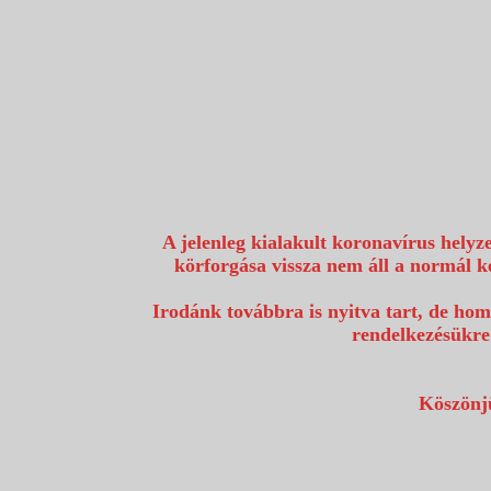
1117 Budapest, Fehérvári út 80.
info@utazzvelunk.hu
(06) 1 371 21 91, (06) 30 343 4343
0
A jelenleg kialakult koronavírus helyz
körforgása vissza nem áll a normál k
Irodánk továbbra is nyitva tart, de hom
rendelkezésükre
Köszönjü