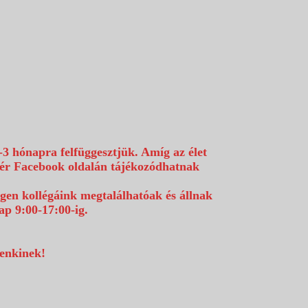
-3 hónapra felfüggesztjük. Amíg az élet
efér Facebook oldalán tájékozódhatnak
égen kollégáink megtalálhatóak és állnak
p 9:00-17:00-ig.
denkinek!