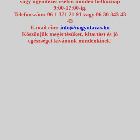
vagy ügyintézés esetén minden hétköznap
9:00-17:00-ig.
Telefonszám: 06 1 371 21 91 vagy 06 30 343 43
43
E-mail cím:
info@nagyutazas.hu
Köszönjük megértésüket, kitartást és jó
egészséget kívánunk mindenkinek!