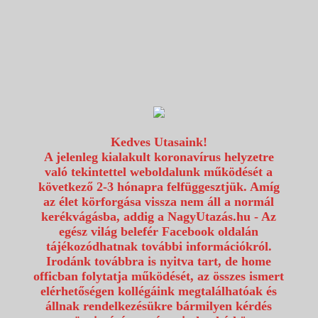
1117 Budapest, Fehérvári út 80.
info@utazzvelunk.hu
(06) 1 371 21 91, (06) 30 343 4343
0
Kedves Utasaink!
A jelenleg kialakult koronavírus helyzetre
való tekintettel weboldalunk működését a
következő 2-3 hónapra felfüggesztjük. Amíg
az élet körforgása vissza nem áll a normál
kerékvágásba, addig a NagyUtazás.hu - Az
egész világ belefér Facebook oldalán
tájékozódhatnak további információkról.
Irodánk továbbra is nyitva tart, de home
officban folytatja működését, az összes ismert
elérhetőségen kollégáink megtalálhatóak és
állnak rendelkezésükre bármilyen kérdés