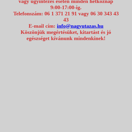
vagy ügyintézés esetén minden hétköznap
9:00-17:00-ig.
Telefonszám: 06 1 371 21 91 vagy 06 30 343 43
43
E-mail cím:
info@nagyutazas.hu
Köszönjük megértésüket, kitartást és jó
egészséget kívánunk mindenkinek!