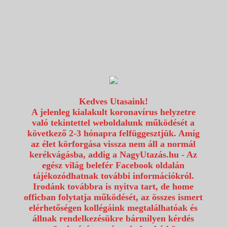
1117 Budapest, Fehérvári út 80.
info@utazzvelunk.hu
(06) 1 371 21 91, (06) 30 343 4343
0
Kedves Utasaink!
A jelenleg kialakult koronavírus helyzetre
való tekintettel weboldalunk működését a
következő 2-3 hónapra felfüggesztjük. Amíg
az élet körforgása vissza nem áll a normál
kerékvágásba, addig a NagyUtazás.hu - Az
egész világ belefér Facebook oldalán
tájékozódhatnak további információkról.
Irodánk továbbra is nyitva tart, de home
officban folytatja működését, az összes ismert
elérhetőségen kollégáink megtalálhatóak és
állnak rendelkezésükre bármilyen kérdés