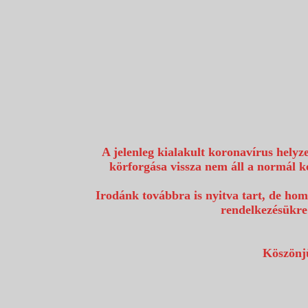
1117 Budapest, Fehérvári út 80.
info@utazzvelunk.hu
(06) 1 371 21 91, (06) 30 343 4343
0
A jelenleg kialakult koronavírus helyz
körforgása vissza nem áll a normál k
Irodánk továbbra is nyitva tart, de hom
rendelkezésükre
Köszönjü