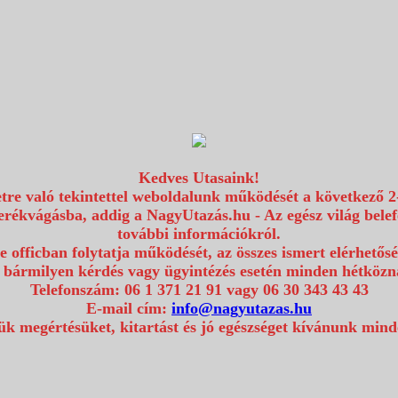
Kedves Utasaink!
etre való tekintettel weboldalunk működését a következő 2
erékvágásba, addig a NagyUtazás.hu - Az egész világ bel
további információkról.
e officban folytatja működését, az összes ismert elérhetős
 bármilyen kérdés vagy ügyintézés esetén minden hétközna
Telefonszám: 06 1 371 21 91 vagy 06 30 343 43 43
E-mail cím:
info@nagyutazas.hu
k megértésüket, kitartást és jó egészséget kívánunk min