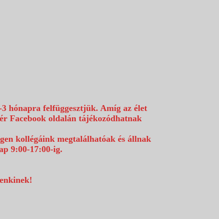
-3 hónapra felfüggesztjük. Amíg az élet
efér Facebook oldalán tájékozódhatnak
égen kollégáink megtalálhatóak és állnak
p 9:00-17:00-ig.
denkinek!