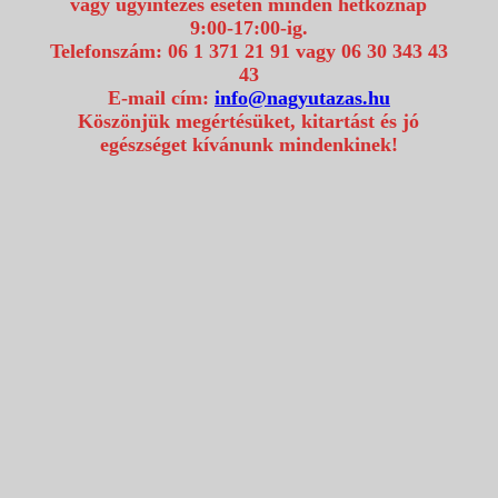
vagy ügyintézés esetén minden hétköznap
9:00-17:00-ig.
Telefonszám: 06 1 371 21 91 vagy 06 30 343 43
43
E-mail cím:
info@nagyutazas.hu
Köszönjük megértésüket, kitartást és jó
egészséget kívánunk mindenkinek!