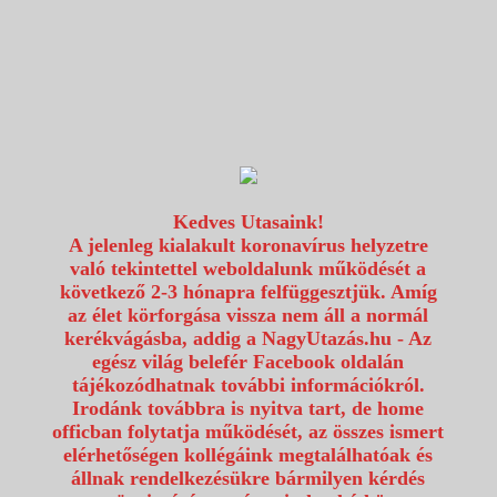
1117 Budapest, Fehérvári út 80.
info@utazzvelunk.hu
(06) 1 371 21 91, (06) 30 343 4343
0
Kedves Utasaink!
A jelenleg kialakult koronavírus helyzetre
való tekintettel weboldalunk működését a
következő 2-3 hónapra felfüggesztjük. Amíg
az élet körforgása vissza nem áll a normál
kerékvágásba, addig a NagyUtazás.hu - Az
egész világ belefér Facebook oldalán
tájékozódhatnak további információkról.
Irodánk továbbra is nyitva tart, de home
officban folytatja működését, az összes ismert
elérhetőségen kollégáink megtalálhatóak és
állnak rendelkezésükre bármilyen kérdés