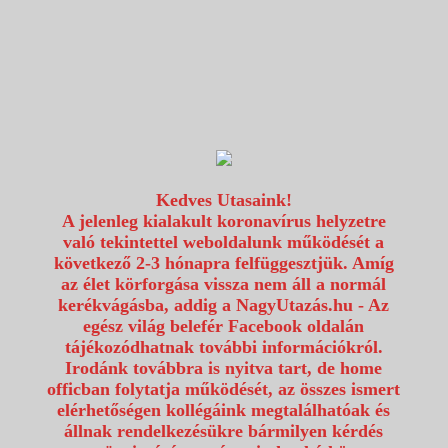
1117 Budapest, Fehérvári út 80.
info@utazzvelunk.hu
(06) 1 371 21 91, (06) 30 343 4343
0
Kedves Utasaink!
A jelenleg kialakult koronavírus helyzetre
való tekintettel weboldalunk működését a
következő 2-3 hónapra felfüggesztjük. Amíg
az élet körforgása vissza nem áll a normál
kerékvágásba, addig a NagyUtazás.hu - Az
egész világ belefér Facebook oldalán
tájékozódhatnak további információkról.
Irodánk továbbra is nyitva tart, de home
officban folytatja működését, az összes ismert
elérhetőségen kollégáink megtalálhatóak és
állnak rendelkezésükre bármilyen kérdés