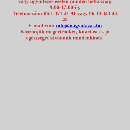
vagy ügyintézés esetén minden hétköznap
9:00-17:00-ig.
Telefonszám: 06 1 371 21 91 vagy 06 30 343 43
43
E-mail cím:
info@nagyutazas.hu
Köszönjük megértésüket, kitartást és jó
egészséget kívánunk mindenkinek!