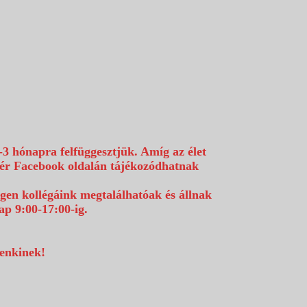
-3 hónapra felfüggesztjük. Amíg az élet
efér Facebook oldalán tájékozódhatnak
égen kollégáink megtalálhatóak és állnak
p 9:00-17:00-ig.
denkinek!