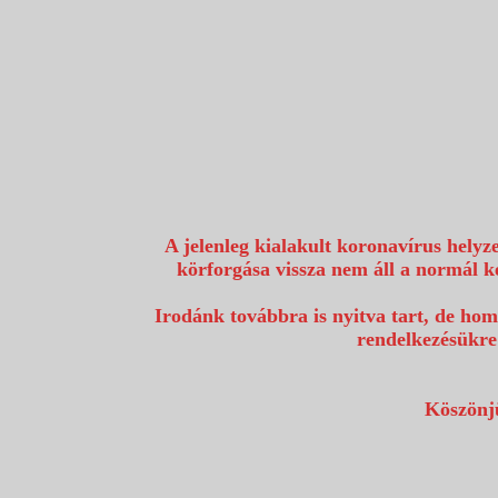
1117 Budapest, Fehérvári út 80.
info@utazzvelunk.hu
(06) 1 371 21 91, (06) 30 343 4343
0
A jelenleg kialakult koronavírus helyz
körforgása vissza nem áll a normál k
Irodánk továbbra is nyitva tart, de hom
rendelkezésükre
Köszönjü