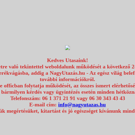
Kedves Utasaink!
etre való tekintettel weboldalunk működését a következő 2
erékvágásba, addig a NagyUtazás.hu - Az egész világ bel
további információkról.
e officban folytatja működését, az összes ismert elérhetős
 bármilyen kérdés vagy ügyintézés esetén minden hétközna
Telefonszám: 06 1 371 21 91 vagy 06 30 343 43 43
E-mail cím:
info@nagyutazas.hu
k megértésüket, kitartást és jó egészséget kívánunk min