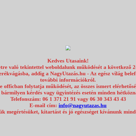
Kedves Utasaink!
etre való tekintettel weboldalunk működését a következő 2
erékvágásba, addig a NagyUtazás.hu - Az egész világ bel
további információkról.
e officban folytatja működését, az összes ismert elérhetős
 bármilyen kérdés vagy ügyintézés esetén minden hétközna
Telefonszám: 06 1 371 21 91 vagy 06 30 343 43 43
E-mail cím:
info@nagyutazas.hu
k megértésüket, kitartást és jó egészséget kívánunk min