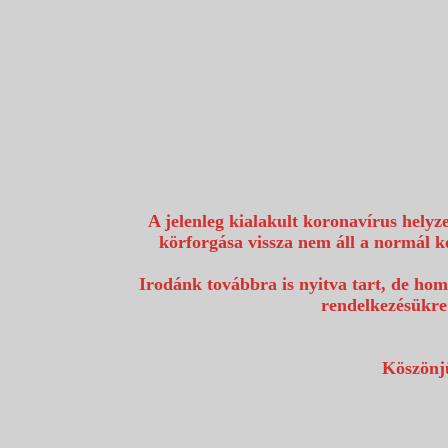
1117 Budapest, Fehérvári út 80.
info@utazzvelunk.hu
(06) 1 371 21 91, (06) 30 343 4343
0
A jelenleg kialakult koronavírus helyz
körforgása vissza nem áll a normál k
Irodánk továbbra is nyitva tart, de hom
rendelkezésükre
Köszönjü