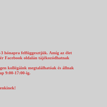
-3 hónapra felfüggesztjük. Amíg az élet
efér Facebook oldalán tájékozódhatnak
égen kollégáink megtalálhatóak és állnak
p 9:00-17:00-ig.
denkinek!