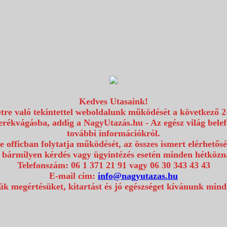
Kedves Utasaink!
etre való tekintettel weboldalunk működését a következő 2
erékvágásba, addig a NagyUtazás.hu - Az egész világ bel
további információkról.
e officban folytatja működését, az összes ismert elérhetős
 bármilyen kérdés vagy ügyintézés esetén minden hétközna
Telefonszám: 06 1 371 21 91 vagy 06 30 343 43 43
E-mail cím:
info@nagyutazas.hu
k megértésüket, kitartást és jó egészséget kívánunk min