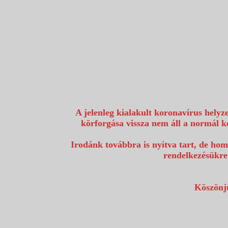
1117 Budapest, Fehérvári út 80.
info@utazzvelunk.hu
(06) 1 371 21 91, (06) 30 343 4343
0
A jelenleg kialakult koronavírus helyz
körforgása vissza nem áll a normál k
Irodánk továbbra is nyitva tart, de hom
rendelkezésükre
Köszönjü