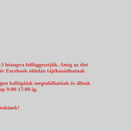
-3 hónapra felfüggesztjük. Amíg az élet
efér Facebook oldalán tájékozódhatnak
égen kollégáink megtalálhatóak és állnak
p 9:00-17:00-ig.
denkinek!