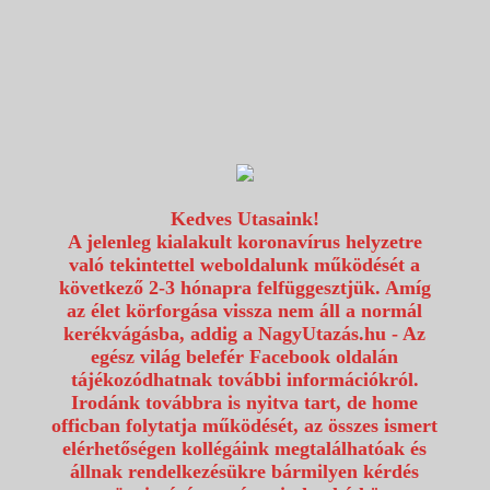
1117 Budapest, Fehérvári út 80.
info@utazzvelunk.hu
(06) 1 371 21 91, (06) 30 343 4343
0
Kedves Utasaink!
A jelenleg kialakult koronavírus helyzetre
való tekintettel weboldalunk működését a
következő 2-3 hónapra felfüggesztjük. Amíg
az élet körforgása vissza nem áll a normál
kerékvágásba, addig a NagyUtazás.hu - Az
egész világ belefér Facebook oldalán
tájékozódhatnak további információkról.
Irodánk továbbra is nyitva tart, de home
officban folytatja működését, az összes ismert
elérhetőségen kollégáink megtalálhatóak és
állnak rendelkezésükre bármilyen kérdés