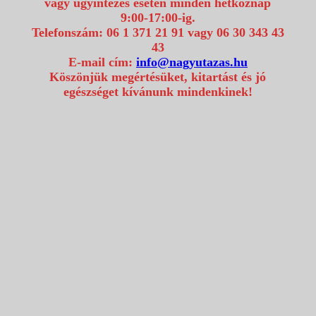
vagy ügyintézés esetén minden hétköznap
9:00-17:00-ig.
Telefonszám: 06 1 371 21 91 vagy 06 30 343 43
43
E-mail cím:
info@nagyutazas.hu
Köszönjük megértésüket, kitartást és jó
egészséget kívánunk mindenkinek!