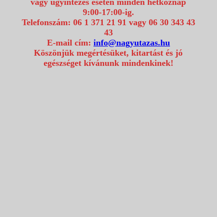
vagy ügyintézés esetén minden hétköznap
9:00-17:00-ig.
Telefonszám: 06 1 371 21 91 vagy 06 30 343 43
43
E-mail cím:
info@nagyutazas.hu
Köszönjük megértésüket, kitartást és jó
egészséget kívánunk mindenkinek!