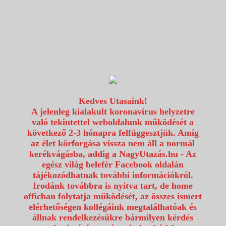
1117 Budapest, Fehérvári út 80.
info@utazzvelunk.hu
(06) 1 371 21 91, (06) 30 343 4343
0
Kedves Utasaink!
A jelenleg kialakult koronavírus helyzetre
való tekintettel weboldalunk működését a
következő 2-3 hónapra felfüggesztjük. Amíg
az élet körforgása vissza nem áll a normál
kerékvágásba, addig a NagyUtazás.hu - Az
egész világ belefér Facebook oldalán
tájékozódhatnak további információkról.
Irodánk továbbra is nyitva tart, de home
officban folytatja működését, az összes ismert
elérhetőségen kollégáink megtalálhatóak és
állnak rendelkezésükre bármilyen kérdés