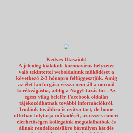
1117 Budapest, Fehérvári út 80.
info@utazzvelunk.hu
(06) 1 371 21 91, (06) 30 343 4343
0
Kedves Utasaink!
A jelenleg kialakult koronavírus helyzetre
való tekintettel weboldalunk működését a
következő 2-3 hónapra felfüggesztjük. Amíg
az élet körforgása vissza nem áll a normál
kerékvágásba, addig a NagyUtazás.hu - Az
egész világ belefér Facebook oldalán
tájékozódhatnak további információkról.
Irodánk továbbra is nyitva tart, de home
officban folytatja működését, az összes ismert
elérhetőségen kollégáink megtalálhatóak és
állnak rendelkezésükre bármilyen kérdés