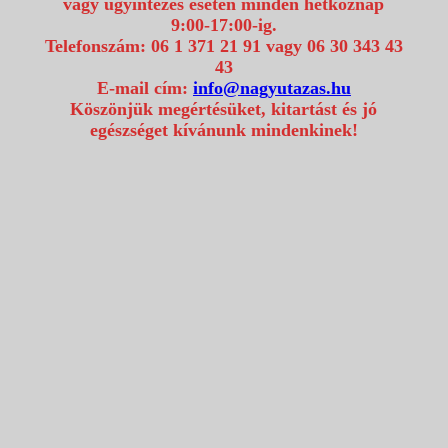
vagy ügyintézés esetén minden hétköznap
9:00-17:00-ig.
Telefonszám: 06 1 371 21 91 vagy 06 30 343 43
43
E-mail cím:
info@nagyutazas.hu
Köszönjük megértésüket, kitartást és jó
egészséget kívánunk mindenkinek!