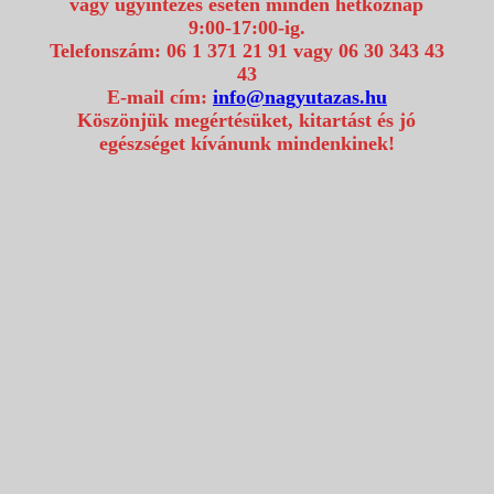
vagy ügyintézés esetén minden hétköznap
9:00-17:00-ig.
Telefonszám: 06 1 371 21 91 vagy 06 30 343 43
43
E-mail cím:
info@nagyutazas.hu
Köszönjük megértésüket, kitartást és jó
egészséget kívánunk mindenkinek!