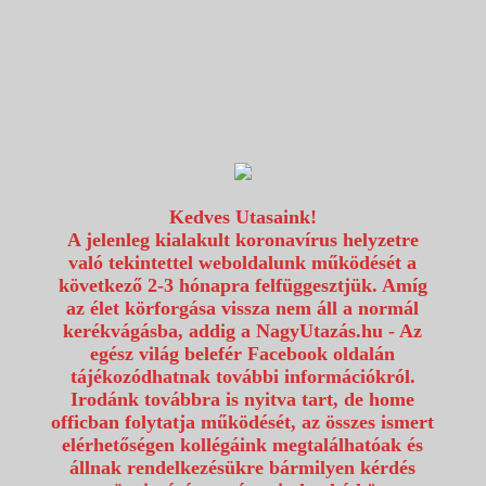
1117 Budapest, Fehérvári út 80.
info@utazzvelunk.hu
(06) 1 371 21 91, (06) 30 343 4343
0
Kedves Utasaink!
A jelenleg kialakult koronavírus helyzetre
való tekintettel weboldalunk működését a
következő 2-3 hónapra felfüggesztjük. Amíg
az élet körforgása vissza nem áll a normál
kerékvágásba, addig a NagyUtazás.hu - Az
egész világ belefér Facebook oldalán
tájékozódhatnak további információkról.
Irodánk továbbra is nyitva tart, de home
officban folytatja működését, az összes ismert
elérhetőségen kollégáink megtalálhatóak és
állnak rendelkezésükre bármilyen kérdés