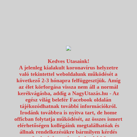
1117 Budapest, Fehérvári út 80.
info@utazzvelunk.hu
(06) 1 371 21 91, (06) 30 343 4343
0
Kedves Utasaink!
A jelenleg kialakult koronavírus helyzetre
való tekintettel weboldalunk működését a
következő 2-3 hónapra felfüggesztjük. Amíg
az élet körforgása vissza nem áll a normál
kerékvágásba, addig a NagyUtazás.hu - Az
egész világ belefér Facebook oldalán
tájékozódhatnak további információkról.
Irodánk továbbra is nyitva tart, de home
officban folytatja működését, az összes ismert
elérhetőségen kollégáink megtalálhatóak és
állnak rendelkezésükre bármilyen kérdés