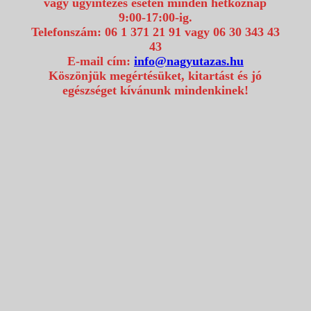
vagy ügyintézés esetén minden hétköznap
9:00-17:00-ig.
Telefonszám: 06 1 371 21 91 vagy 06 30 343 43
43
E-mail cím:
info@nagyutazas.hu
Köszönjük megértésüket, kitartást és jó
egészséget kívánunk mindenkinek!