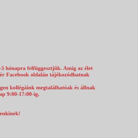
-3 hónapra felfüggesztjük. Amíg az élet
efér Facebook oldalán tájékozódhatnak
égen kollégáink megtalálhatóak és állnak
p 9:00-17:00-ig.
denkinek!