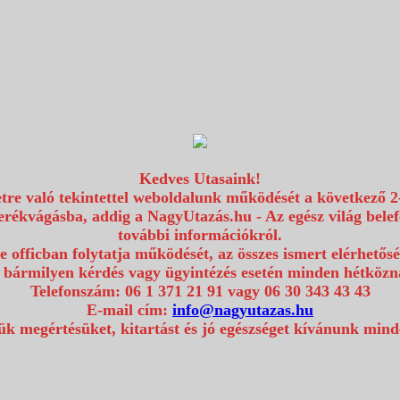
Kedves Utasaink!
etre való tekintettel weboldalunk működését a következő 2
erékvágásba, addig a NagyUtazás.hu - Az egész világ bel
további információkról.
e officban folytatja működését, az összes ismert elérhetős
 bármilyen kérdés vagy ügyintézés esetén minden hétközna
Telefonszám: 06 1 371 21 91 vagy 06 30 343 43 43
E-mail cím:
info@nagyutazas.hu
k megértésüket, kitartást és jó egészséget kívánunk min