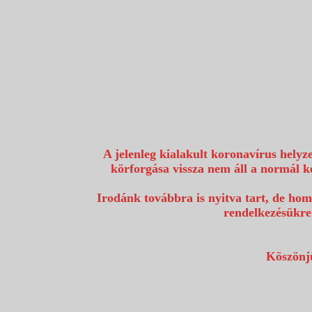
1117 Budapest, Fehérvári út 80.
info@utazzvelunk.hu
(06) 1 371 21 91, (06) 30 343 4343
0
A jelenleg kialakult koronavírus helyz
körforgása vissza nem áll a normál k
Irodánk továbbra is nyitva tart, de hom
rendelkezésükre
Köszönjü