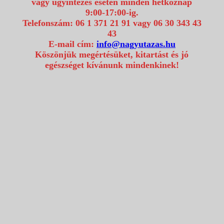
vagy ügyintézés esetén minden hétköznap
9:00-17:00-ig.
Telefonszám: 06 1 371 21 91 vagy 06 30 343 43
43
E-mail cím:
info@nagyutazas.hu
Köszönjük megértésüket, kitartást és jó
egészséget kívánunk mindenkinek!