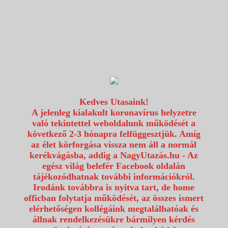
1117 Budapest, Fehérvári út 80.
info@utazzvelunk.hu
(06) 1 371 21 91, (06) 30 343 4343
0
Kedves Utasaink!
A jelenleg kialakult koronavírus helyzetre
való tekintettel weboldalunk működését a
következő 2-3 hónapra felfüggesztjük. Amíg
az élet körforgása vissza nem áll a normál
kerékvágásba, addig a NagyUtazás.hu - Az
egész világ belefér Facebook oldalán
tájékozódhatnak további információkról.
Irodánk továbbra is nyitva tart, de home
officban folytatja működését, az összes ismert
elérhetőségen kollégáink megtalálhatóak és
állnak rendelkezésükre bármilyen kérdés