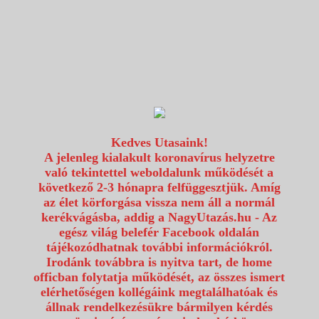
1117 Budapest, Fehérvári út 80.
info@utazzvelunk.hu
(06) 1 371 21 91, (06) 30 343 4343
0
Kedves Utasaink!
A jelenleg kialakult koronavírus helyzetre
való tekintettel weboldalunk működését a
következő 2-3 hónapra felfüggesztjük. Amíg
az élet körforgása vissza nem áll a normál
kerékvágásba, addig a NagyUtazás.hu - Az
egész világ belefér Facebook oldalán
tájékozódhatnak további információkról.
Irodánk továbbra is nyitva tart, de home
officban folytatja működését, az összes ismert
elérhetőségen kollégáink megtalálhatóak és
állnak rendelkezésükre bármilyen kérdés