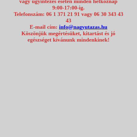
vagy ügyintézés esetén minden hétköznap
9:00-17:00-ig.
Telefonszám: 06 1 371 21 91 vagy 06 30 343 43
43
E-mail cím:
info@nagyutazas.hu
Köszönjük megértésüket, kitartást és jó
egészséget kívánunk mindenkinek!