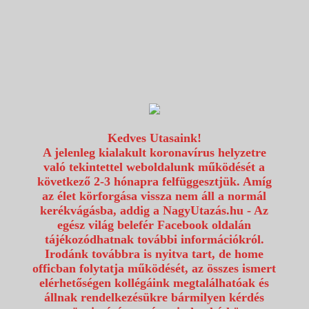
1117 Budapest, Fehérvári út 80.
info@utazzvelunk.hu
(06) 1 371 21 91, (06) 30 343 4343
0
Kedves Utasaink!
A jelenleg kialakult koronavírus helyzetre
való tekintettel weboldalunk működését a
következő 2-3 hónapra felfüggesztjük. Amíg
az élet körforgása vissza nem áll a normál
kerékvágásba, addig a NagyUtazás.hu - Az
egész világ belefér Facebook oldalán
tájékozódhatnak további információkról.
Irodánk továbbra is nyitva tart, de home
officban folytatja működését, az összes ismert
elérhetőségen kollégáink megtalálhatóak és
állnak rendelkezésükre bármilyen kérdés