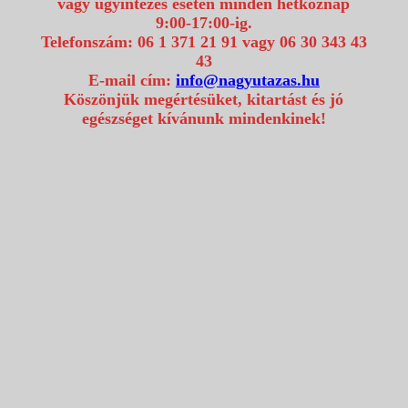
vagy ügyintézés esetén minden hétköznap
9:00-17:00-ig.
Telefonszám: 06 1 371 21 91 vagy 06 30 343 43
43
E-mail cím:
info@nagyutazas.hu
Köszönjük megértésüket, kitartást és jó
egészséget kívánunk mindenkinek!