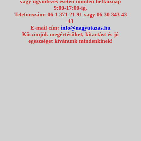
vagy ügyintézés esetén minden hétköznap
9:00-17:00-ig.
Telefonszám: 06 1 371 21 91 vagy 06 30 343 43
43
E-mail cím:
info@nagyutazas.hu
Köszönjük megértésüket, kitartást és jó
egészséget kívánunk mindenkinek!