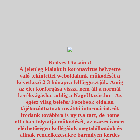
1117 Budapest, Fehérvári út 80.
info@utazzvelunk.hu
(06) 1 371 21 91, (06) 30 343 4343
0
Kedves Utasaink!
A jelenleg kialakult koronavírus helyzetre
való tekintettel weboldalunk működését a
következő 2-3 hónapra felfüggesztjük. Amíg
az élet körforgása vissza nem áll a normál
kerékvágásba, addig a NagyUtazás.hu - Az
egész világ belefér Facebook oldalán
tájékozódhatnak további információkról.
Irodánk továbbra is nyitva tart, de home
officban folytatja működését, az összes ismert
elérhetőségen kollégáink megtalálhatóak és
állnak rendelkezésükre bármilyen kérdés