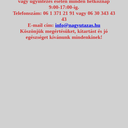
vagy ügyintézés esetén minden hétköznap
9:00-17:00-ig.
Telefonszám: 06 1 371 21 91 vagy 06 30 343 43
43
E-mail cím:
info@nagyutazas.hu
Köszönjük megértésüket, kitartást és jó
egészséget kívánunk mindenkinek!