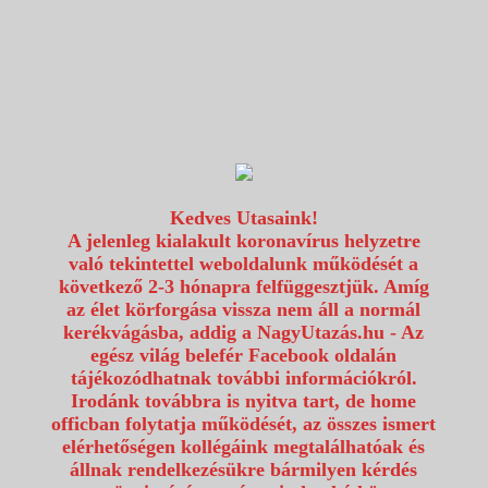
1117 Budapest, Fehérvári út 80.
info@utazzvelunk.hu
(06) 1 371 21 91, (06) 30 343 4343
0
Kedves Utasaink!
A jelenleg kialakult koronavírus helyzetre
való tekintettel weboldalunk működését a
következő 2-3 hónapra felfüggesztjük. Amíg
az élet körforgása vissza nem áll a normál
kerékvágásba, addig a NagyUtazás.hu - Az
egész világ belefér Facebook oldalán
tájékozódhatnak további információkról.
Irodánk továbbra is nyitva tart, de home
officban folytatja működését, az összes ismert
elérhetőségen kollégáink megtalálhatóak és
állnak rendelkezésükre bármilyen kérdés