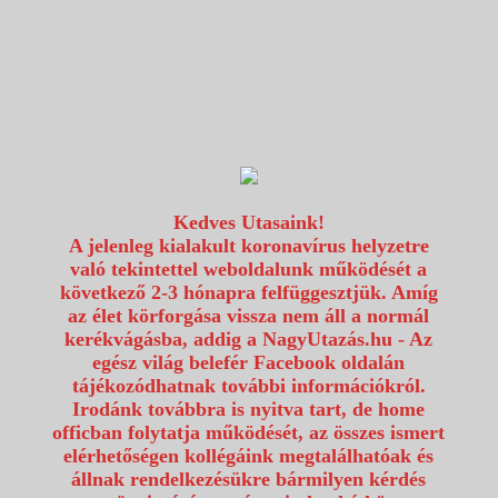
1117 Budapest, Fehérvári út 80.
info@utazzvelunk.hu
(06) 1 371 21 91, (06) 30 343 4343
0
Kedves Utasaink!
A jelenleg kialakult koronavírus helyzetre
való tekintettel weboldalunk működését a
következő 2-3 hónapra felfüggesztjük. Amíg
az élet körforgása vissza nem áll a normál
kerékvágásba, addig a NagyUtazás.hu - Az
egész világ belefér Facebook oldalán
tájékozódhatnak további információkról.
Irodánk továbbra is nyitva tart, de home
officban folytatja működését, az összes ismert
elérhetőségen kollégáink megtalálhatóak és
állnak rendelkezésükre bármilyen kérdés