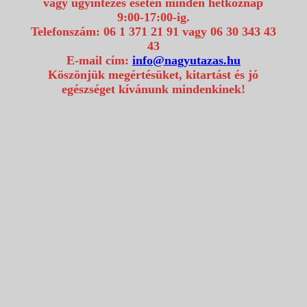
vagy ügyintézés esetén minden hétköznap
9:00-17:00-ig.
Telefonszám: 06 1 371 21 91 vagy 06 30 343 43
43
E-mail cím:
info@nagyutazas.hu
Köszönjük megértésüket, kitartást és jó
egészséget kívánunk mindenkinek!