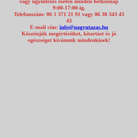
vagy ügyintézés esetén minden hétköznap
9:00-17:00-ig.
Telefonszám: 06 1 371 21 91 vagy 06 30 343 43
43
E-mail cím:
info@nagyutazas.hu
Köszönjük megértésüket, kitartást és jó
egészséget kívánunk mindenkinek!