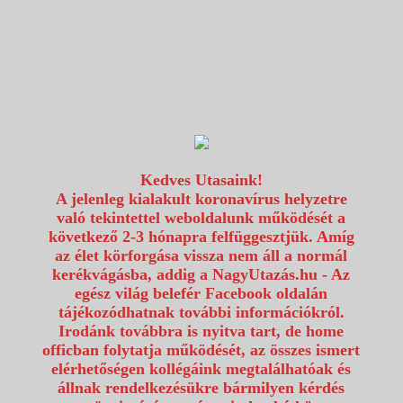
1117 Budapest, Fehérvári út 80.
info@utazzvelunk.hu
(06) 1 371 21 91, (06) 30 343 4343
0
Kedves Utasaink!
A jelenleg kialakult koronavírus helyzetre
való tekintettel weboldalunk működését a
következő 2-3 hónapra felfüggesztjük. Amíg
az élet körforgása vissza nem áll a normál
kerékvágásba, addig a NagyUtazás.hu - Az
egész világ belefér Facebook oldalán
tájékozódhatnak további információkról.
Irodánk továbbra is nyitva tart, de home
officban folytatja működését, az összes ismert
elérhetőségen kollégáink megtalálhatóak és
állnak rendelkezésükre bármilyen kérdés