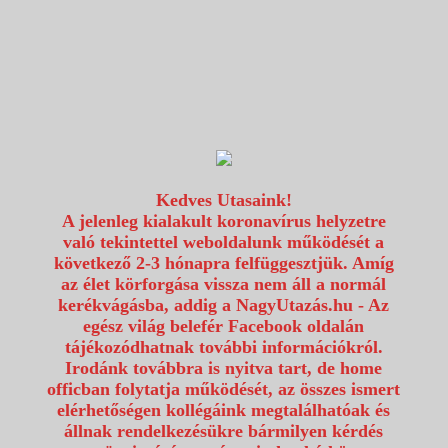
1117 Budapest, Fehérvári út 80.
info@utazzvelunk.hu
(06) 1 371 21 91, (06) 30 343 4343
0
Kedves Utasaink!
A jelenleg kialakult koronavírus helyzetre
való tekintettel weboldalunk működését a
következő 2-3 hónapra felfüggesztjük. Amíg
az élet körforgása vissza nem áll a normál
kerékvágásba, addig a NagyUtazás.hu - Az
egész világ belefér Facebook oldalán
tájékozódhatnak további információkról.
Irodánk továbbra is nyitva tart, de home
officban folytatja működését, az összes ismert
elérhetőségen kollégáink megtalálhatóak és
állnak rendelkezésükre bármilyen kérdés