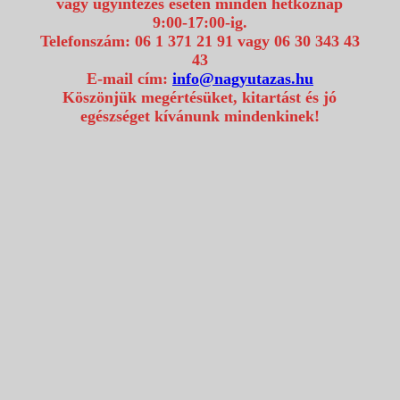
vagy ügyintézés esetén minden hétköznap
9:00-17:00-ig.
Telefonszám: 06 1 371 21 91 vagy 06 30 343 43
43
E-mail cím:
info@nagyutazas.hu
Köszönjük megértésüket, kitartást és jó
egészséget kívánunk mindenkinek!