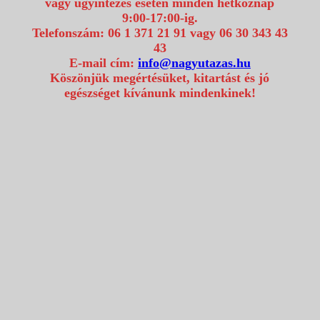
vagy ügyintézés esetén minden hétköznap
9:00-17:00-ig.
Telefonszám: 06 1 371 21 91 vagy 06 30 343 43
43
E-mail cím:
info@nagyutazas.hu
Köszönjük megértésüket, kitartást és jó
egészséget kívánunk mindenkinek!