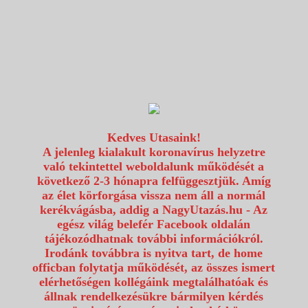
1117 Budapest, Fehérvári út 80.
info@utazzvelunk.hu
(06) 1 371 21 91, (06) 30 343 4343
0
Kedves Utasaink!
A jelenleg kialakult koronavírus helyzetre
való tekintettel weboldalunk működését a
következő 2-3 hónapra felfüggesztjük. Amíg
az élet körforgása vissza nem áll a normál
kerékvágásba, addig a NagyUtazás.hu - Az
egész világ belefér Facebook oldalán
tájékozódhatnak további információkról.
Irodánk továbbra is nyitva tart, de home
officban folytatja működését, az összes ismert
elérhetőségen kollégáink megtalálhatóak és
állnak rendelkezésükre bármilyen kérdés