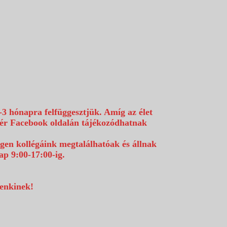
-3 hónapra felfüggesztjük. Amíg az élet
efér Facebook oldalán tájékozódhatnak
égen kollégáink megtalálhatóak és állnak
p 9:00-17:00-ig.
denkinek!