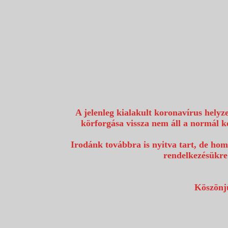
1117 Budapest, Fehérvári út 80.
info@utazzvelunk.hu
(06) 1 371 21 91, (06) 30 343 4343
0
A jelenleg kialakult koronavírus helyz
körforgása vissza nem áll a normál k
Irodánk továbbra is nyitva tart, de hom
rendelkezésükre
Köszönjü