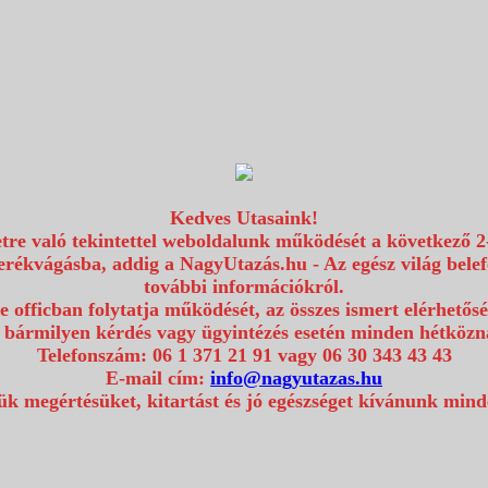
Kedves Utasaink!
etre való tekintettel weboldalunk működését a következő 2
erékvágásba, addig a NagyUtazás.hu - Az egész világ bel
további információkról.
e officban folytatja működését, az összes ismert elérhetős
 bármilyen kérdés vagy ügyintézés esetén minden hétközna
Telefonszám: 06 1 371 21 91 vagy 06 30 343 43 43
E-mail cím:
info@nagyutazas.hu
k megértésüket, kitartást és jó egészséget kívánunk min