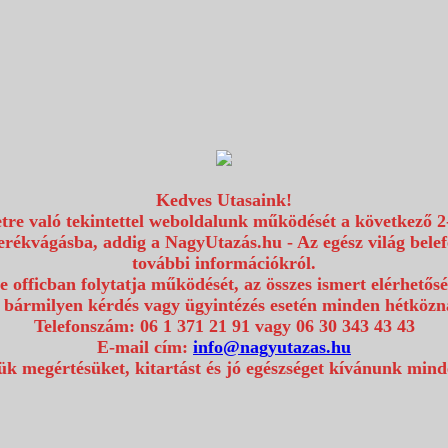
Kedves Utasaink!
etre való tekintettel weboldalunk működését a következő 2
erékvágásba, addig a NagyUtazás.hu - Az egész világ bel
további információkról.
e officban folytatja működését, az összes ismert elérhetős
 bármilyen kérdés vagy ügyintézés esetén minden hétközna
Telefonszám: 06 1 371 21 91 vagy 06 30 343 43 43
E-mail cím:
info@nagyutazas.hu
k megértésüket, kitartást és jó egészséget kívánunk min