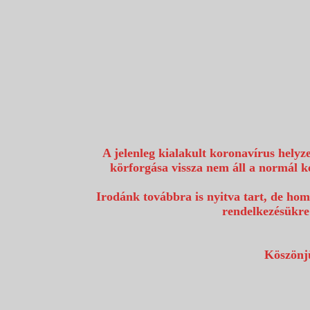
1117 Budapest, Fehérvári út 80.
info@utazzvelunk.hu
(06) 1 371 21 91, (06) 30 343 4343
0
A jelenleg kialakult koronavírus helyz
körforgása vissza nem áll a normál k
Irodánk továbbra is nyitva tart, de hom
rendelkezésükre
Köszönjü