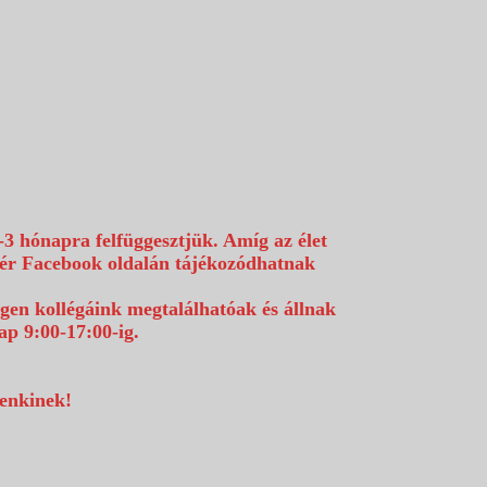
-3 hónapra felfüggesztjük. Amíg az élet
efér Facebook oldalán tájékozódhatnak
égen kollégáink megtalálhatóak és állnak
p 9:00-17:00-ig.
denkinek!