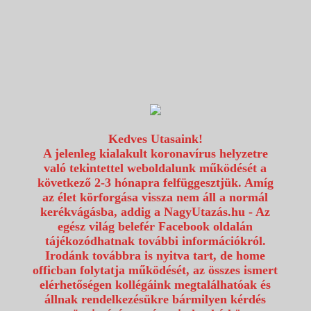
1117 Budapest, Fehérvári út 80.
info@utazzvelunk.hu
(06) 1 371 21 91, (06) 30 343 4343
0
Kedves Utasaink!
A jelenleg kialakult koronavírus helyzetre
való tekintettel weboldalunk működését a
következő 2-3 hónapra felfüggesztjük. Amíg
az élet körforgása vissza nem áll a normál
kerékvágásba, addig a NagyUtazás.hu - Az
egész világ belefér Facebook oldalán
tájékozódhatnak további információkról.
Irodánk továbbra is nyitva tart, de home
officban folytatja működését, az összes ismert
elérhetőségen kollégáink megtalálhatóak és
állnak rendelkezésükre bármilyen kérdés