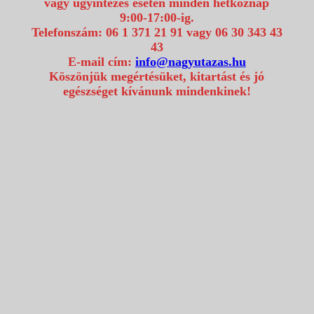
vagy ügyintézés esetén minden hétköznap
9:00-17:00-ig.
Telefonszám: 06 1 371 21 91 vagy 06 30 343 43
43
E-mail cím:
info@nagyutazas.hu
Köszönjük megértésüket, kitartást és jó
egészséget kívánunk mindenkinek!