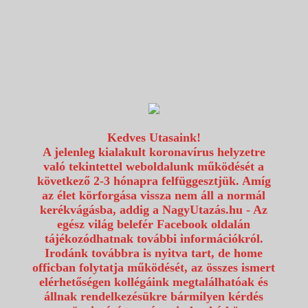
1117 Budapest, Fehérvári út 80.
info@utazzvelunk.hu
(06) 1 371 21 91, (06) 30 343 4343
0
Kedves Utasaink!
A jelenleg kialakult koronavírus helyzetre
való tekintettel weboldalunk működését a
következő 2-3 hónapra felfüggesztjük. Amíg
az élet körforgása vissza nem áll a normál
kerékvágásba, addig a NagyUtazás.hu - Az
egész világ belefér Facebook oldalán
tájékozódhatnak további információkról.
Irodánk továbbra is nyitva tart, de home
officban folytatja működését, az összes ismert
elérhetőségen kollégáink megtalálhatóak és
állnak rendelkezésükre bármilyen kérdés