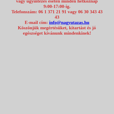
vagy ügyintézés esetén minden hétköznap
9:00-17:00-ig.
Telefonszám: 06 1 371 21 91 vagy 06 30 343 43
43
E-mail cím:
info@nagyutazas.hu
Köszönjük megértésüket, kitartást és jó
egészséget kívánunk mindenkinek!