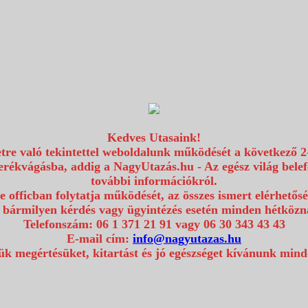
Kedves Utasaink!
etre való tekintettel weboldalunk működését a következő 2
erékvágásba, addig a NagyUtazás.hu - Az egész világ bel
további információkról.
e officban folytatja működését, az összes ismert elérhetős
 bármilyen kérdés vagy ügyintézés esetén minden hétközna
Telefonszám: 06 1 371 21 91 vagy 06 30 343 43 43
E-mail cím:
info@nagyutazas.hu
k megértésüket, kitartást és jó egészséget kívánunk min