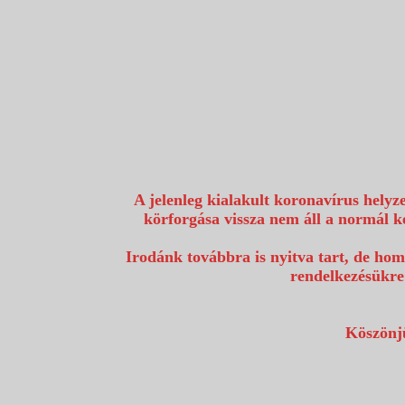
1117 Budapest, Fehérvári út 80.
info@utazzvelunk.hu
(06) 1 371 21 91, (06) 30 343 4343
0
A jelenleg kialakult koronavírus helyz
körforgása vissza nem áll a normál k
Irodánk továbbra is nyitva tart, de hom
rendelkezésükre
Köszönjü