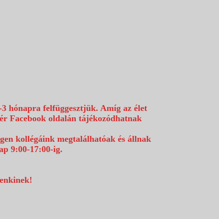
-3 hónapra felfüggesztjük. Amíg az élet
efér Facebook oldalán tájékozódhatnak
égen kollégáink megtalálhatóak és állnak
p 9:00-17:00-ig.
denkinek!