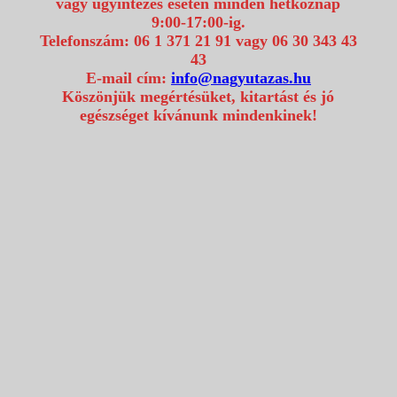
vagy ügyintézés esetén minden hétköznap
9:00-17:00-ig.
Telefonszám: 06 1 371 21 91 vagy 06 30 343 43
43
E-mail cím:
info@nagyutazas.hu
Köszönjük megértésüket, kitartást és jó
egészséget kívánunk mindenkinek!