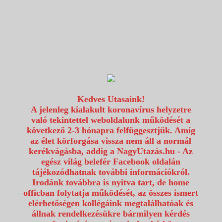
1117 Budapest, Fehérvári út 80.
info@utazzvelunk.hu
(06) 1 371 21 91, (06) 30 343 4343
0
Kedves Utasaink!
A jelenleg kialakult koronavírus helyzetre
való tekintettel weboldalunk működését a
következő 2-3 hónapra felfüggesztjük. Amíg
az élet körforgása vissza nem áll a normál
kerékvágásba, addig a NagyUtazás.hu - Az
egész világ belefér Facebook oldalán
tájékozódhatnak további információkról.
Irodánk továbbra is nyitva tart, de home
officban folytatja működését, az összes ismert
elérhetőségen kollégáink megtalálhatóak és
állnak rendelkezésükre bármilyen kérdés